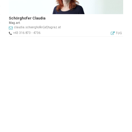
Schörghofer Claudia
Mag.art.
claudia.schoerghofer(at)tugraz.at
+43 316 873 - 4736
TUG