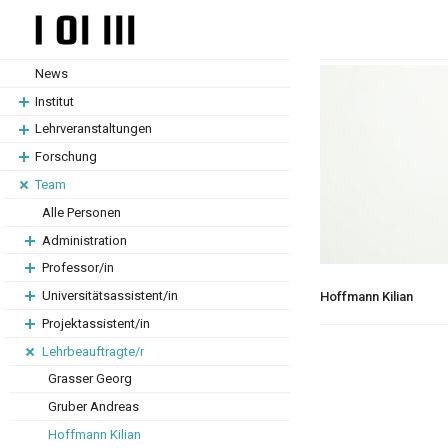
Zum
Zum
Hauptinhalt
Hauptinhalt
springen
springen
News
Institut
Lehrveranstaltungen
Forschung
Team
Alle Personen
Administration
Professor/in
Universitätsassistent/in
Hoffmann Kilian
Projektassistent/in
Lehrbeauftragte/r
Grasser Georg
Gruber Andreas
Hoffmann Kilian