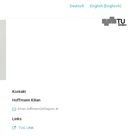
Deutsch
English
(
Englisch
)
Kontakt
Hoffmann Kilian
kilian.hoffmann(at)tugraz.at
Links
TUG LINK