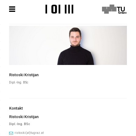
Zum
Zum
Hauptinhalt
Hauptinhalt
springen
springen
Ristoski Kristijan
Dipl.-Ing. BSc
Kontakt
Ristoski Kristijan
Dipl.-Ing. BSc
ristoski(at)tugraz.at