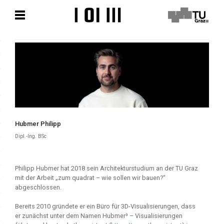
Zum
Zum
Hauptinhalt
Hauptinhalt
springen
springen
Hubmer Philipp
Dipl.-Ing. BSc
Philipp Hubmer hat 2018 sein Architekturstudium an der TU Graz
mit der Arbeit „zum quadrat – wie sollen wir bauen?“
abgeschlossen.
Bereits 2010 gründete er ein Büro für 3D-Visualisierungen, dass
er zunächst unter dem Namen Hubmer³ – Visualisierungen