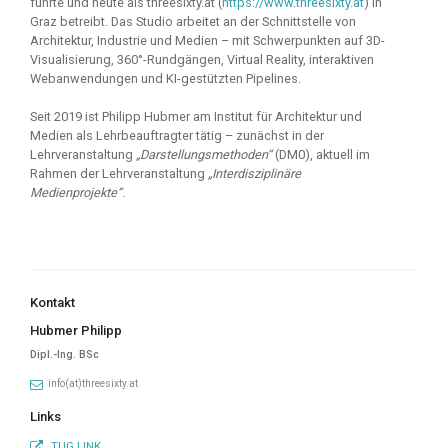
führte und heute als threesixty.at (
https://www.threesixty.at
) in
Graz betreibt. Das Studio arbeitet an der Schnittstelle von
Architektur, Industrie und Medien – mit Schwerpunkten auf 3D-
Visualisierung, 360°-Rundgängen, Virtual Reality, interaktiven
Webanwendungen und KI-gestützten Pipelines.
Seit 2019 ist Philipp Hubmer am Institut für Architektur und
Medien als Lehrbeauftragter tätig – zunächst in der
Lehrveranstaltung
„Darstellungsmethoden“
(DM0), aktuell im
Rahmen der Lehrveranstaltung
„Interdisziplinäre
Medienprojekte“
.
Kontakt
Hubmer Philipp
Dipl.-Ing. BSc
info(at)threesixty.at
Links
TUG LINK