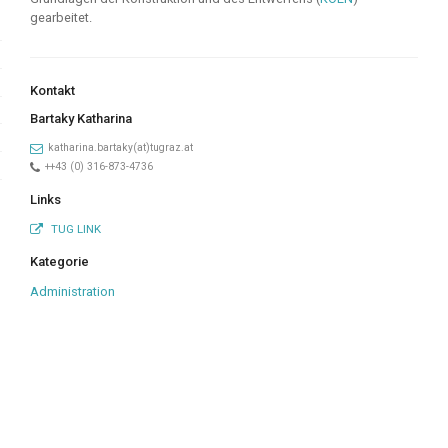
gearbeitet.
Kontakt
Bartaky Katharina
katharina.bartaky(at)tugraz.at
++43 (0) 316-873-4736
Links
TUG LINK
Kategorie
Administration