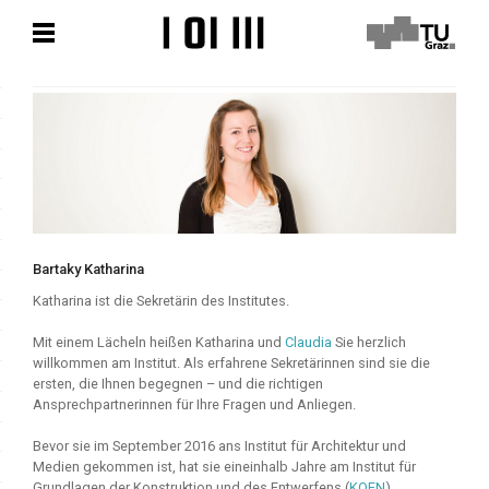
Zum
Zum
Hauptinhalt
Hauptinhalt
springen
springen
Bartaky Katharina
Katharina ist die Sekretärin des Institutes.
Mit einem Lächeln heißen Katharina und
Claudia
Sie herzlich
willkommen am Institut. Als erfahrene Sekretärinnen sind sie die
ersten, die Ihnen begegnen – und die richtigen
Ansprechpartnerinnen für Ihre Fragen und Anliegen.
Bevor sie im September 2016 ans Institut für Architektur und
Medien gekommen ist, hat sie eineinhalb Jahre am Institut für
Grundlagen der Konstruktion und des Entwerfens (
KOEN
)