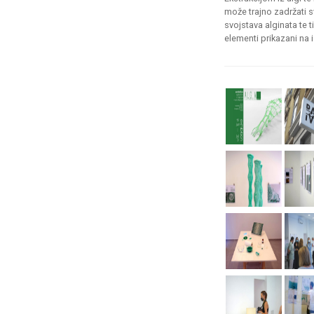
može trajno zadržati s
svojstava alginata te 
elementi prikazani na i