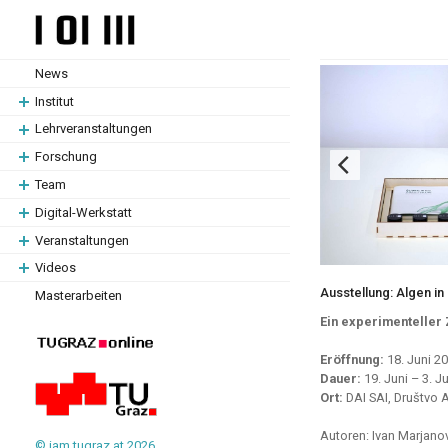
Zum
Zum
Hauptinhalt
Hauptinhalt
springen
springen
News
Institut
Lehrveranstaltungen
Forschung
Team
Digital-Werkstatt
Veranstaltungen
Videos
Ausstellung: Algen in
Masterarbeiten
Ein experimenteller
Eröffnung:
18. Juni 20
Dauer:
19. Juni – 3. J
Ort:
DAI SAI, Društvo A
Autoren: Ivan Marjano
© iam.tugraz.at 2026