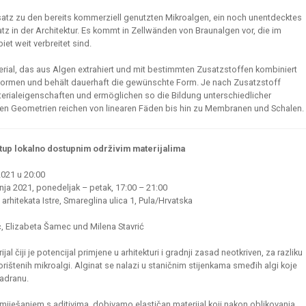
satz zu den bereits kommerziell genutzten Mikroalgen, ein noch unentdecktes
atz in der Architektur. Es kommt in Zellwänden von Braunalgen vor, die im
et weit verbreitet sind.
erial, das aus Algen extrahiert und mit bestimmten Zusatzstoffen kombiniert
ht formen und behält dauerhaft die gewünschte Form. Je nach Zusatzstoff
terialeigenschaften und ermöglichen so die Bildung unterschiedlicher
en Geometrien reichen von linearen Fäden bis hin zu Membranen und Schalen.
tup lokalno dostupnim održivim materijalima
2021 u 20:00
rpnja 2021, ponedeljak – petak, 17:00 – 21:00
arhitekata Istre, Smareglina ulica 1, Pula/Hrvatska
ć, Elizabeta Šamec und Milena Stavrić
ijal čiji je potencijal primjene u arhitekturi i gradnji zasad neotkriven, za razliku
rištenih mikroalgi. Alginat se nalazi u staničnim stijenkama smeđih algi koje
adranu.
e miješanjem s aditivima, dobivamo elastičan materijal koji nakon oblikovanja