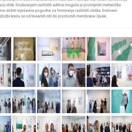
voj oblik. Dodavanjem različitih aditiva moguće je promijeniti mehanička
time dobiti mješavine pogodne za formiranje različitih oblika. Dobiveni
zložbi kreću se od linearnih niti do prostornih membrana i ljuski.