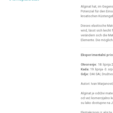
Alginat hat, im Gegen
Potenzial für den Eins
kroatischen Küstengebi
Dieses elastische Mat
wird, lässt sich leic
verändern sich die Ma
Elemente. Die möglich
Eksperimentalni pris
Otvorenje:
18. lipnja 
Kada:
19. lipnja -3. s
Gdje:
DAI SAI, Društvo 
Autori: Ivan Marjanovi
Alginat je održivi mater
od već komercijalno ko
su lako dostupne na J
Ekstrakcijom iz algi t