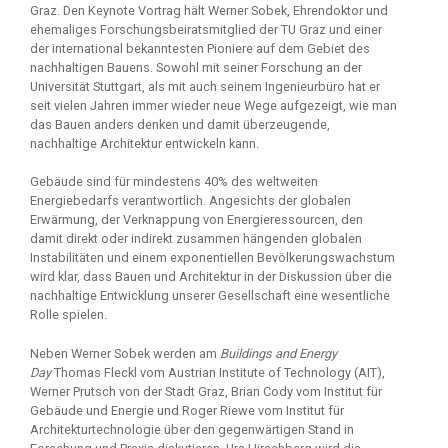
Graz. Den Keynote Vortrag hält Werner Sobek, Ehrendoktor und
ehemaliges Forschungsbeiratsmitglied der TU Graz und einer
der international bekanntesten Pioniere auf dem Gebiet des
nachhaltigen Bauens. Sowohl mit seiner Forschung an der
Universität Stuttgart, als mit auch seinem Ingenieurbüro hat er
seit vielen Jahren immer wieder neue Wege aufgezeigt, wie man
das Bauen anders denken und damit überzeugende,
nachhaltige Architektur entwickeln kann.
Gebäude sind für mindestens 40% des weltweiten
Energiebedarfs verantwortlich. Angesichts der globalen
Erwärmung, der Verknappung von Energieressourcen, den
damit direkt oder indirekt zusammen hängenden globalen
Instabilitäten und einem exponentiellen Bevölkerungswachstum
wird klar, dass Bauen und Architektur in der Diskussion über die
nachhaltige Entwicklung unserer Gesellschaft eine wesentliche
Rolle spielen.
Neben Werner Sobek werden am
Buildings and Energy
Day
Thomas Fleckl vom Austrian Institute of Technology (AIT),
Werner Prutsch von der Stadt Graz, Brian Cody vom Institut für
Gebäude und Energie und Roger Riewe vom Institut für
Architekturtechnologie über den gegenwärtigen Stand in