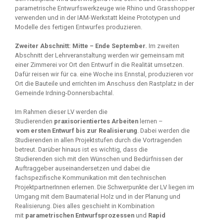
parametrische Entwurfswerkzeuge wie Rhino und Grasshopper
verwenden und in der IAM-Werkstatt kleine Prototypen und
Modelle des fertigen Entwurfes produzieren.
Zweiter Abschnitt: Mitte – Ende September.
Im zweiten
Abschnitt der Lehrveranstaltung werden wir gemeinsam mit
einer Zimmerei vor Ort den Entwurf in die Realität umsetzen.
Dafür reisen wir für ca. eine Woche ins Ennstal, produzieren vor
Ort die Bauteile und errichten im Anschuss den Rastplatz in der
Gemeinde Irdning-Donnersbachtal.
Im Rahmen dieser LV werden die
Studierenden
praxisorientiertes Arbeiten
lernen –
vom ersten Entwurf bis zur Realisierung
. Dabei werden die
Studierenden in allen Projektstufen durch die Vortragenden
betreut. Darüber hinaus ist es wichtig, dass die
Studierenden sich mit den Wünschen und Bedürfnissen der
Auftraggeber auseinandersetzen und dabei die
fachspezifische Kommunikation mit den technischen
ProjektpartnerInnen erlernen. Die Schwerpunkte der LV liegen im
Umgang mit dem Baumaterial Holz und in der Planung und
Realisierung. Dies alles geschieht in Kombination
mit
parametrischen Entwurfsprozessen
und
Rapid