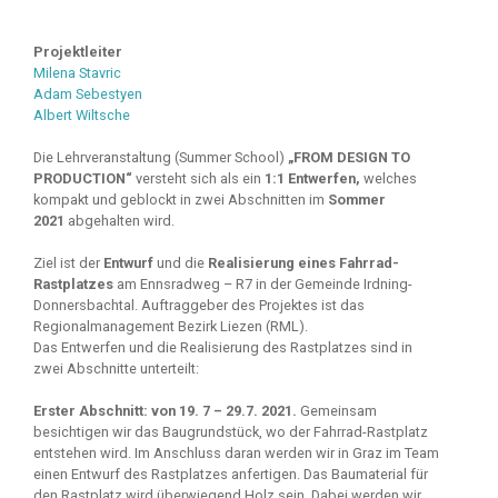
Projektleiter
Milena Stavric
Adam Sebestyen
Albert Wiltsche
Die Lehrveranstaltung (Summer School)
„FROM DESIGN TO
PRODUCTION“
versteht sich als ein
1:1 Entwerfen,
welches
kompakt und geblockt in zwei Abschnitten im
Sommer
2021
abgehalten wird.
Ziel ist der
Entwurf
und die
Realisierung eines Fahrrad-
Rastplatzes
am Ennsradweg – R7 in der Gemeinde Irdning-
Donnersbachtal. Auftraggeber des Projektes ist das
Regionalmanagement Bezirk Liezen (RML).
Das Entwerfen und die Realisierung des Rastplatzes sind in
zwei Abschnitte unterteilt:
Erster Abschnitt: von 19. 7 –
29.7. 2021.
Gemeinsam
besichtigen wir das Baugrundstück, wo der Fahrrad-Rastplatz
entstehen wird. Im Anschluss daran werden wir in Graz im Team
einen Entwurf des Rastplatzes anfertigen. Das Baumaterial für
den Rastplatz wird überwiegend Holz sein. Dabei werden wir