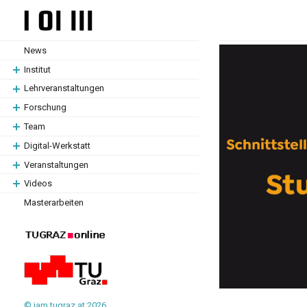
Zum
Zum
Hauptinhalt
Hauptinhalt
springen
springen
News
Institut
Lehrveranstaltungen
Forschung
Team
Digital-Werkstatt
Veranstaltungen
Videos
Masterarbeiten
© iam.tugraz.at 2026