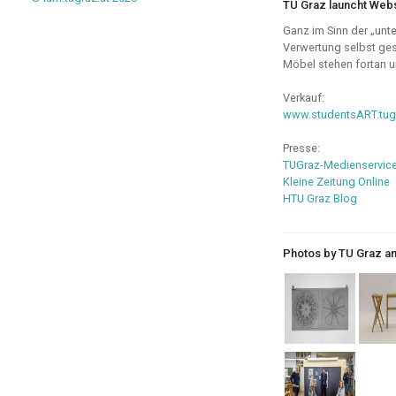
TU Graz launcht Webs
Ganz im Sinn der „unte
Verwertung selbst ges
Möbel stehen fortan 
Verkauf:
www.studentsART.tug
Presse:
TUGraz-Medienservic
Kleine Zeitung Online
HTU Graz Blog
Photos by TU Graz 