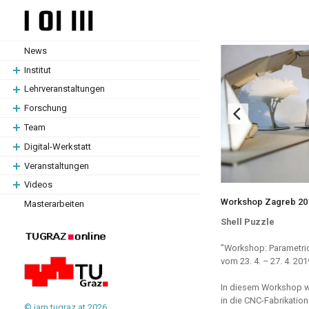
Zum
Zum
Hauptinhalt
Hauptinhalt
springen
springen
News
Institut
Lehrveranstaltungen
Forschung
Team
Digital-Werkstatt
Veranstaltungen
Videos
Workshop Zagreb 20
Masterarbeiten
Shell Puzzle
”Workshop: Parametric 
vom 23. 4. – 27. 4. 201
In diesem Workshop w
in die CNC-Fabrikation
© iam.tugraz.at 2026