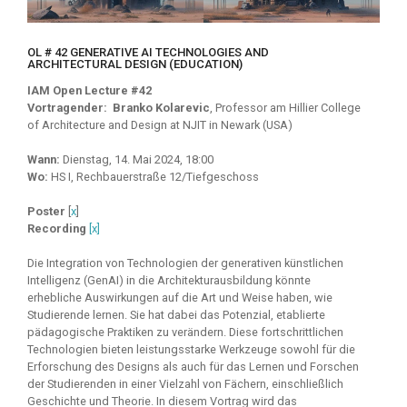
OL # 42 GENERATIVE AI TECHNOLOGIES AND
ARCHITECTURAL DESIGN (EDUCATION)
IAM Open Lecture #42
Vortragender:
Branko Kolarevic
, Professor am Hillier College
of Architecture and Design at NJIT in Newark (USA)
Wann:
Dienstag, 14. Mai 2024, 18:00
Wo:
HS I, Rechbauerstraße 12/Tiefgeschoss
Poster
[
x
]
Recording
[x]
Die Integration von Technologien der generativen künstlichen
Intelligenz (GenAI) in die Architekturausbildung könnte
erhebliche Auswirkungen auf die Art und Weise haben, wie
Studierende lernen. Sie hat dabei das Potenzial, etablierte
pädagogische Praktiken zu verändern. Diese fortschrittlichen
Technologien bieten leistungsstarke Werkzeuge sowohl für die
Erforschung des Designs als auch für das Lernen und Forschen
der Studierenden in einer Vielzahl von Fächern, einschließlich
Geschichte und Theorie. In diesem Vortrag wird das